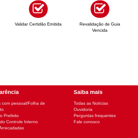
Validar Certidão Emitida
Revalidação de Guia
Vencida
arência
Saiba mais
 com pessoal/Folha de
Todas as Notícias
to
Ouvidoria
 Prefeito
Perguntas frequentes
 do Controle Interno
Fale conosco
 Arrecadadas