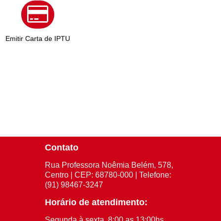
Emitir Carta de IPTU
Contato
Rua Professora Noêmia Belém, 578,
Centro | CEP: 68780-000 | Telefone:
(91) 98467-3247
Horário de atendimento:
Segunda à sexta, 8:00 as 13:00hs